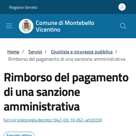
Salta al contenuto principale
Skip to footer content
Regione Veneto
Comune di Montebello
Vicentino
Briciole di pane
Home
/
Servizi
/
Giustizia e sicurezza pubblica
/
Rimborso del pagamento di una sanzione amministrativa
Rimborso del pagamento
di una sanzione
amministrativa
(
urn:nir:stato:regio.decreto:1942-03-16;262~art2033
)
Servizio attivo