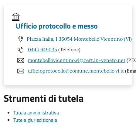
Ufficio protocollo e messo
Piazza Italia, 1 36054 Montebello Vicentino (VI)
0444 649035
(Telefono)
montebellovicentino.vi@cert.ip-veneto.net
(PE
ufficioprotocollo@comune.montebello.vi.it
(Emai
Strumenti di tutela
Tutela amministrativa
Tutela giurisdizionale