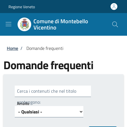
Salta al contenuto principale
Skip to footer content
Regione Veneto
Comune di Montebello
Vicentino
Briciole di pane
Home
/
Domande frequenti
Domande frequenti
Cerca i contenuti che nel titolo
contengono:
Ambito