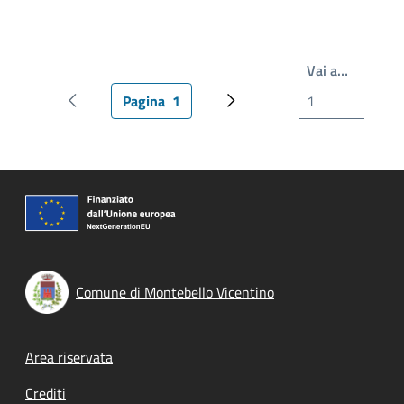
Write th
Vai a…
Pagina
1
Pagina precedente
Pagina attuale
Prossima pagina
Comune di Montebello Vicentino
Footer menu
Area riservata
Crediti