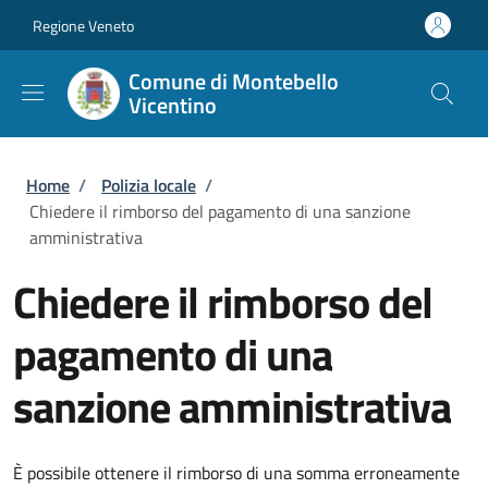
Salta al contenuto principale
Skip to footer content
Regione Veneto
Comune di Montebello
Vicentino
Briciole di pane
Home
/
Polizia locale
/
Chiedere il rimborso del pagamento di una sanzione
amministrativa
Chiedere il rimborso del
pagamento di una
sanzione amministrativa
È possibile ottenere il rimborso di una somma erroneamente