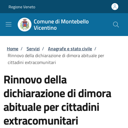
Salta al contenuto principale
Skip to footer content
Regione Veneto
Comune di Montebello
Vicentino
Briciole di pane
Home
/
Servizi
/
Anagrafe e stato civile
/
Rinnovo della dichiarazione di dimora abituale per
cittadini extracomunitari
Rinnovo della
dichiarazione di dimora
abituale per cittadini
extracomunitari