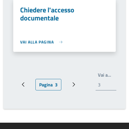
Chiedere l'accesso
documentale
VAI ALLA PAGINA
Write th
Vai a…
Pagina
3
Pagina precedente
Pagina attuale
Prossima pagina