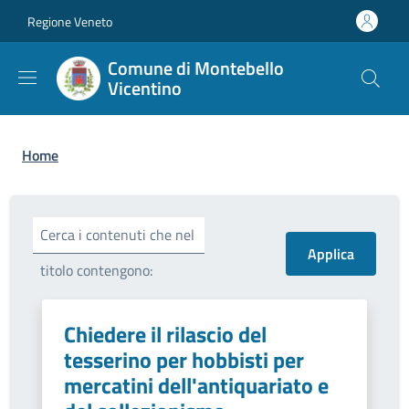
Salta al contenuto principale
Skip to footer content
Regione Veneto
Comune di Montebello
Vicentino
Briciole di pane
Home
Cerca i contenuti che nel
titolo contengono:
Chiedere il rilascio del
tesserino per hobbisti per
mercatini dell'antiquariato e