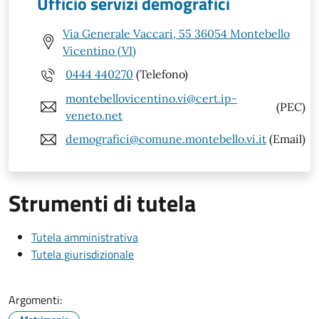
Ufficio servizi demografici
Via Generale Vaccari, 55 36054 Montebello
Vicentino (VI)
0444 440270
(Telefono)
montebellovicentino.vi@cert.ip-
(PEC)
veneto.net
demografici@comune.montebello.vi.it
(Email)
Strumenti di tutela
Tutela amministrativa
Tutela giurisdizionale
Argomenti: