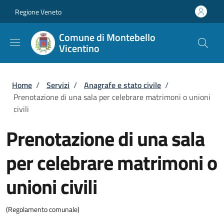
Salta al contenuto principale
Skip to footer content
Regione Veneto
Comune di Montebello
Vicentino
Briciole di pane
Home
/
Servizi
/
Anagrafe e stato civile
/
Prenotazione di una sala per celebrare matrimoni o unioni
civili
Prenotazione di una sala
per celebrare matrimoni o
unioni civili
(Regolamento comunale)