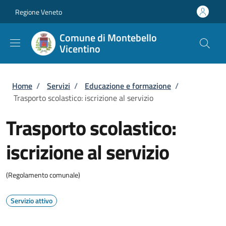
Salta al contenuto principale
Skip to footer content
Regione Veneto
Comune di Montebello
Vicentino
Briciole di pane
Home
/
Servizi
/
Educazione e formazione
/
Trasporto scolastico: iscrizione al servizio
Trasporto scolastico:
iscrizione al servizio
(Regolamento comunale)
Servizio attivo