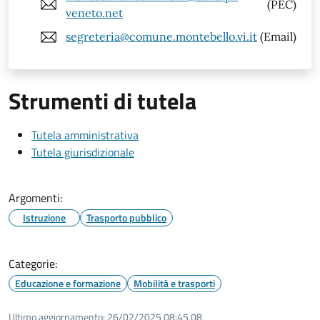
(PEC)
veneto.net
segreteria@comune.montebello.vi.it
(Email)
Strumenti di tutela
Tutela amministrativa
Tutela giurisdizionale
Argomenti:
Istruzione
Trasporto pubblico
Categorie:
Educazione e formazione
Mobilità e trasporti
Ultimo aggiornamento:
26/02/2025 08:45.08