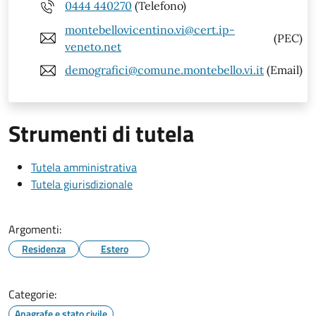
0444 440270
(Telefono)
montebellovicentino.vi@cert.ip-
(PEC)
veneto.net
demografici@comune.montebello.vi.it
(Email)
Strumenti di tutela
Tutela amministrativa
Tutela giurisdizionale
Argomenti:
Residenza
Estero
Categorie:
Anagrafe e stato civile