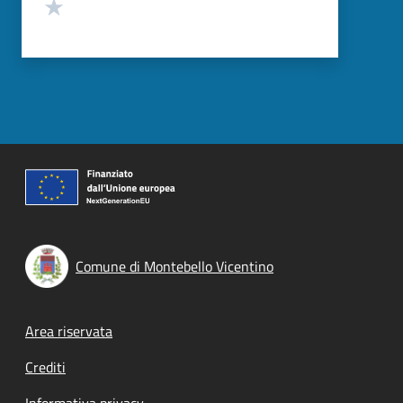
Valuta 1 stelle su 5
Comune di Montebello Vicentino
Footer menu
Area riservata
Crediti
Informativa privacy