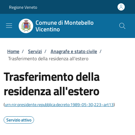
Salta al contenuto principale
Skip to footer content
Regione Veneto
Comune di Montebello
Vicentino
Briciole di pane
Home
/
Servizi
/
Anagrafe e stato civile
/
Trasferimento della residenza all'estero
Trasferimento della
residenza all'estero
(
urn:nir:presidente.repubblica:decreto:1989-05-30;223~art13
)
Servizio attivo