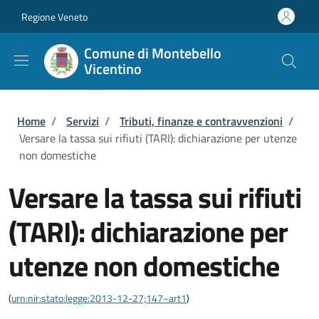
Salta al contenuto principale
Skip to footer content
Regione Veneto
Comune di Montebello
Vicentino
Briciole di pane
Home
/
Servizi
/
Tributi, finanze e contravvenzioni
/
Versare la tassa sui rifiuti (TARI): dichiarazione per utenze
non domestiche
Versare la tassa sui rifiuti
(TARI): dichiarazione per
utenze non domestiche
(
urn:nir:stato:legge:2013-12-27;147~art1
)