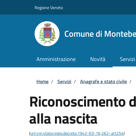
Salta al contenuto principale
Skip to footer content
Regione Veneto
Comune di Montebel
Amministrazione
Novità
Servizi
Briciole di pane
Home
/
Servizi
/
Anagrafe e stato civile
/
Riconoscimento di
alla nascita
(
urn:nir:stato:regio.decreto:1942-03-16;262~art254
)