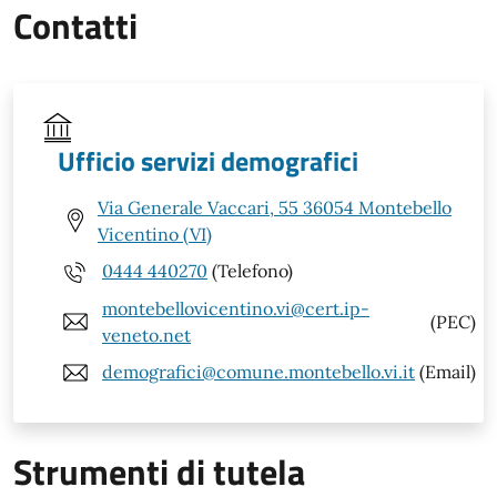
Contatti
Ufficio servizi demografici
Via Generale Vaccari, 55 36054 Montebello
Vicentino (VI)
0444 440270
(Telefono)
montebellovicentino.vi@cert.ip-
(PEC)
veneto.net
demografici@comune.montebello.vi.it
(Email)
Strumenti di tutela