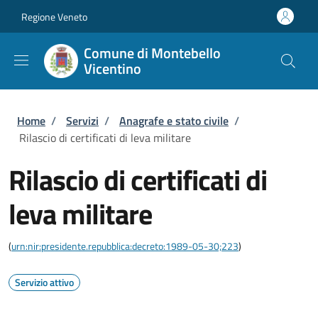
Salta al contenuto principale
Skip to footer content
Regione Veneto
Comune di Montebello
Vicentino
Briciole di pane
Home
/
Servizi
/
Anagrafe e stato civile
/
Rilascio di certificati di leva militare
Rilascio di certificati di
leva militare
(
urn:nir:presidente.repubblica:decreto:1989-05-30;223
)
Servizio attivo