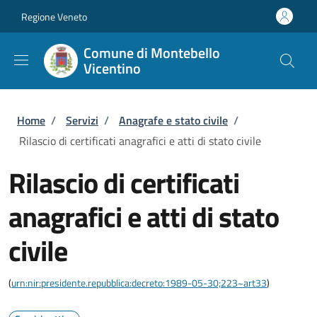
Salta al contenuto principale
Skip to footer content
Regione Veneto
Comune di Montebello
Vicentino
Briciole di pane
Home
/
Servizi
/
Anagrafe e stato civile
/
Rilascio di certificati anagrafici e atti di stato civile
Rilascio di certificati
anagrafici e atti di stato
civile
(
urn:nir:presidente.repubblica:decreto:1989-05-30;223~art33
)