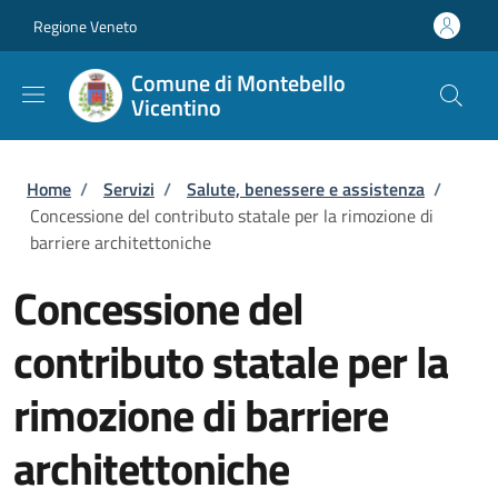
Salta al contenuto principale
Skip to footer content
Regione Veneto
Comune di Montebello
Vicentino
Briciole di pane
Home
/
Servizi
/
Salute, benessere e assistenza
/
Concessione del contributo statale per la rimozione di
barriere architettoniche
Concessione del
contributo statale per la
rimozione di barriere
architettoniche