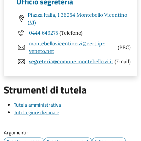
Ufficio segreteria
Piazza Italia, 1 36054 Montebello Vicentino
(VI)
0444 649275
(Telefono)
montebellovicentino.vi@cert.ip-
(PEC)
veneto.net
segreteria@comune.montebello.vi.it
(Email)
Strumenti di tutela
Tutela amministrativa
Tutela giurisdizionale
Argomenti: