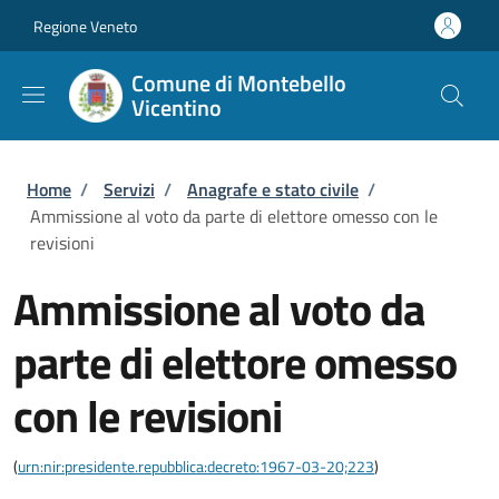
Salta al contenuto principale
Skip to footer content
Regione Veneto
Comune di Montebello
Vicentino
Briciole di pane
Home
/
Servizi
/
Anagrafe e stato civile
/
Ammissione al voto da parte di elettore omesso con le
revisioni
Ammissione al voto da
parte di elettore omesso
con le revisioni
(
urn:nir:presidente.repubblica:decreto:1967-03-20;223
)