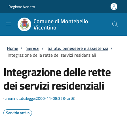
Salta al contenuto principale
Skip to footer content
Regione Veneto
Comune di Montebello
Vicentino
Briciole di pane
Home
/
Servizi
/
Salute, benessere e assistenza
/
Integrazione delle rette dei servizi residenziali
Integrazione delle rette
dei servizi residenziali
(
urn:nir:stato:legge:2000-11-08;328~art6
)
Servizio attivo