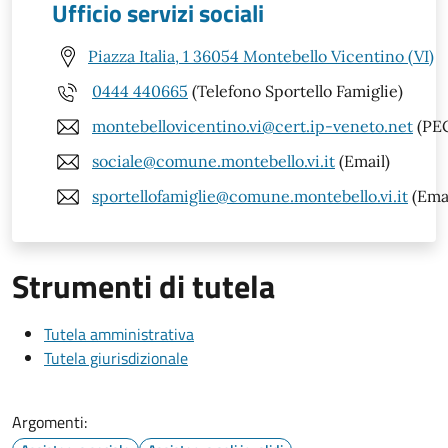
Ufficio servizi sociali
Piazza Italia, 1 36054 Montebello Vicentino (VI)
0444 440665
(Telefono Sportello Famiglie)
montebellovicentino.vi@cert.ip-veneto.net
(PE
sociale@comune.montebello.vi.it
(Email)
sportellofamiglie@comune.montebello.vi.it
(Emai
Strumenti di tutela
Tutela amministrativa
Tutela giurisdizionale
Argomenti: