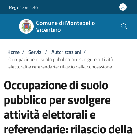
Salta al contenuto principale
Skip to footer content
Regione Veneto
Comune di Montebello
Vicentino
Briciole di pane
Home
/
Servizi
/
Autorizzazioni
/
Occupazione di suolo pubblico per svolgere attività
elettorali e referendarie: rilascio della concessione
Occupazione di suolo
pubblico per svolgere
attività elettorali e
referendarie: rilascio della