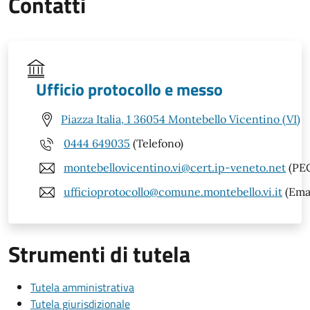
Contatti
Ufficio protocollo e messo
Piazza Italia, 1 36054 Montebello Vicentino (VI)
0444 649035
(Telefono)
montebellovicentino.vi@cert.ip-veneto.net
(PE
ufficioprotocollo@comune.montebello.vi.it
(Emai
Strumenti di tutela
Tutela amministrativa
Tutela giurisdizionale