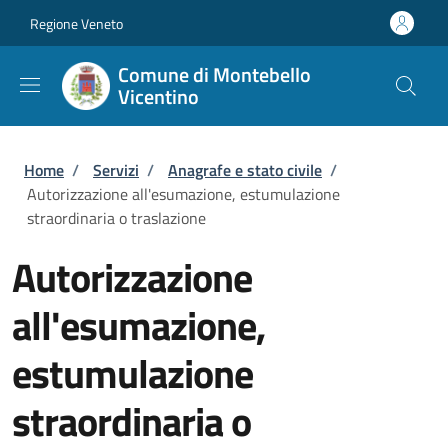
Salta al contenuto principale
Skip to footer content
Regione Veneto
Comune di Montebello
Vicentino
Briciole di pane
Home
/
Servizi
/
Anagrafe e stato civile
/
Autorizzazione all'esumazione, estumulazione
straordinaria o traslazione
Autorizzazione
all'esumazione,
estumulazione
straordinaria o