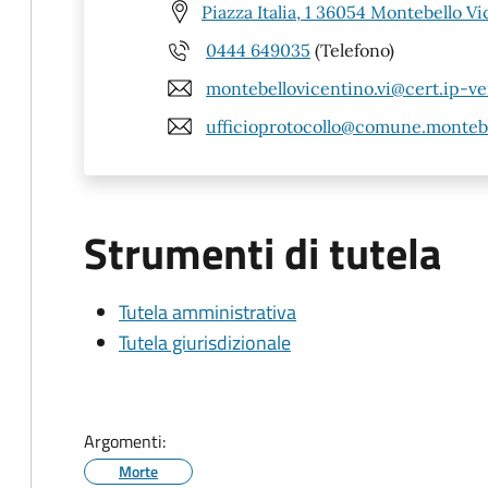
Piazza Italia, 1 36054 Montebello Vi
0444 649035
(Telefono)
montebellovicentino.vi@cert.ip-ve
ufficioprotocollo@comune.montebel
Strumenti di tutela
Tutela amministrativa
Tutela giurisdizionale
Argomenti:
Morte