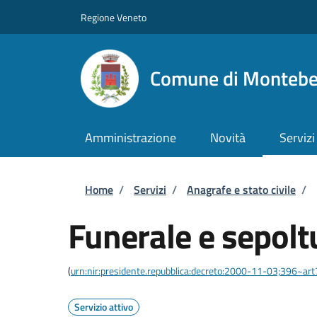
Salta al contenuto principale
Skip to footer content
Regione Veneto
Comune di Montebel
Amministrazione
Novità
Servizi
Briciole di pane
Home
/
Servizi
/
Anagrafe e stato civile
/
Funerale e sepolt
(
urn:nir:presidente.repubblica:decreto:2000-11-03;396~ar
Servizio attivo