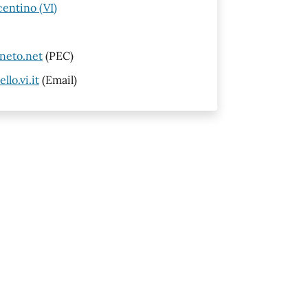
centino (VI)
neto.net
(PEC)
lo.vi.it
(Email)