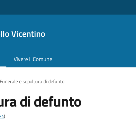
lo Vicentino
Vivere il Comune
Funerale e sepoltura di defunto
ura di defunto
t74
)