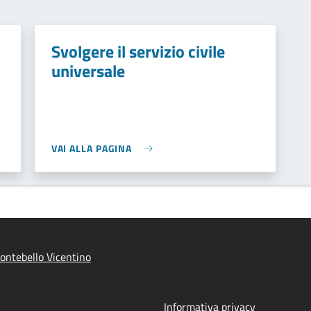
Svolgere il servizio civile
universale
VAI ALLA PAGINA
ntebello Vicentino
Informativa privacy