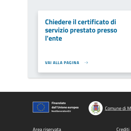
Chiedere il certificato di
servizio prestato presso
l'ente
VAI ALLA PAGINA
Comune di Mo
Area riservata
Crediti