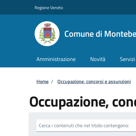
Salta al contenuto principale
Skip to footer content
Regione Veneto
Comune di Montebel
Amministrazione
Novità
Servizi
Briciole di pane
Home
/
Occupazione, concorsi e assunzioni
Occupazione, conc
Cerca i contenuti che nel titolo contengono: