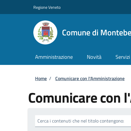
Salta al contenuto principale
Skip to footer content
Regione Veneto
Comune di Montebel
Amministrazione
Novità
Servizi
Briciole di pane
Home
/
Comunicare con l'Amministrazione
Comunicare con l
Cerca i contenuti che nel titolo contengono: