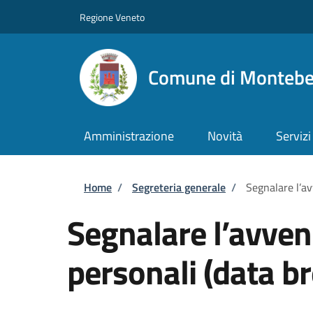
Salta al contenuto principale
Skip to footer content
Regione Veneto
Comune di Montebel
Amministrazione
Novità
Servizi
Briciole di pane
Home
/
Segreteria generale
/
Segnalare l’av
Segnalare l’avvenu
personali (data b