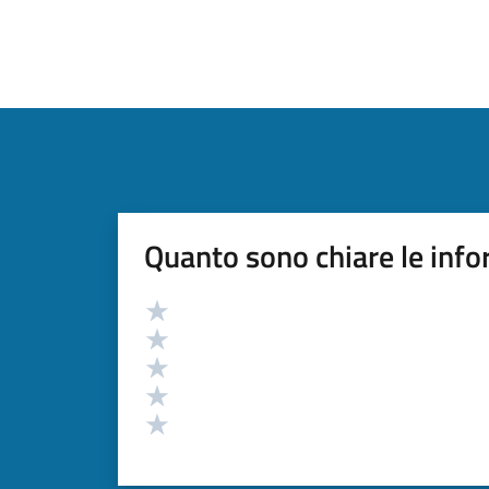
Quanto sono chiare le info
Valutazione
Valuta 5 stelle su 5
Valuta 4 stelle su 5
Valuta 3 stelle su 5
Valuta 2 stelle su 5
Valuta 1 stelle su 5