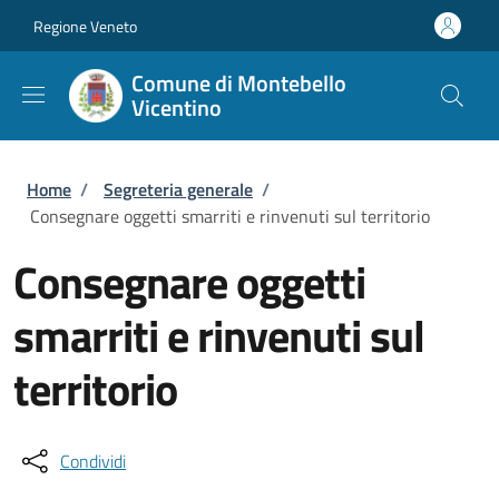
Salta al contenuto principale
Skip to footer content
Regione Veneto
Comune di Montebello
Vicentino
Briciole di pane
Home
/
Segreteria generale
/
Consegnare oggetti smarriti e rinvenuti sul territorio
Consegnare oggetti
smarriti e rinvenuti sul
territorio
Condividi