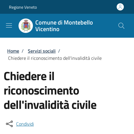
Salta al contenuto principale
Skip to footer content
Regione Veneto
Comune di Montebello
Vicentino
Briciole di pane
Home
/
Servizi sociali
/
Chiedere il riconoscimento dell'invalidità civile
Chiedere il
riconoscimento
dell'invalidità civile
Condividi