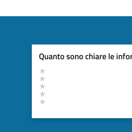
Quanto sono chiare le info
Valutazione
Valuta 5 stelle su 5
Valuta 4 stelle su 5
Valuta 3 stelle su 5
Valuta 2 stelle su 5
Valuta 1 stelle su 5