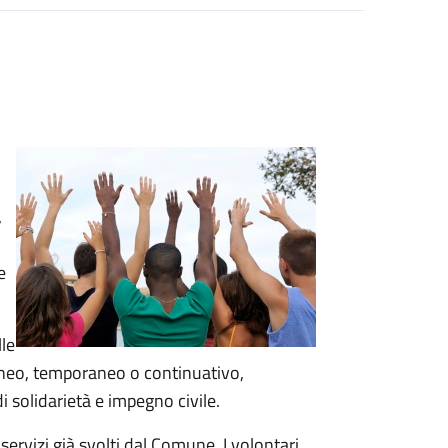
,
e
lle
taneo, temporaneo o continuativo,
di solidarietà e impegno civile.
 servizi già svolti dal Comune. I volontari,