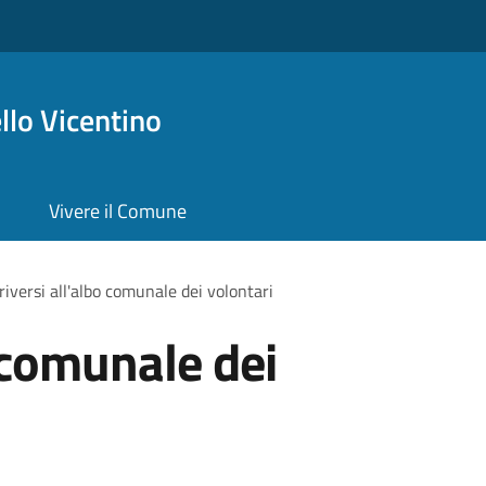
lo Vicentino
Vivere il Comune
criversi all'albo comunale dei volontari
o comunale dei