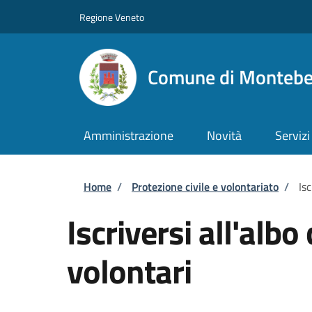
Salta al contenuto principale
Skip to footer content
Regione Veneto
Comune di Montebel
Amministrazione
Novità
Servizi
Briciole di pane
Home
/
Protezione civile e volontariato
/
Is
Iscriversi all'alb
volontari