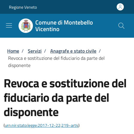
Salta al contenuto principale
Skip to footer content
Regione Veneto
Comune di Montebello
Vicentino
Briciole di pane
Home
/
Servizi
/
Anagrafe e stato civile
/
Revoca e sostituzione del fiduciario da parte del
disponente
Revoca e sostituzione del
fiduciario da parte del
disponente
(
urn:nir:stato:legge:2017-12-22;219~art4
)