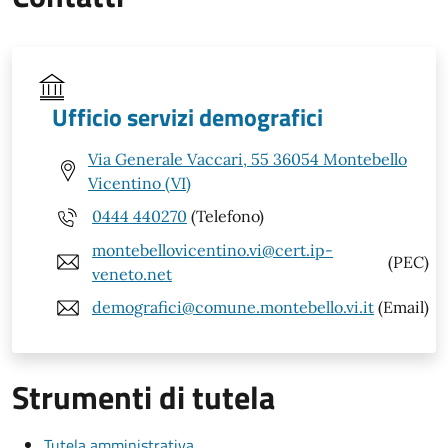
Ufficio servizi demografici
Via Generale Vaccari, 55 36054 Montebello
Vicentino (VI)
0444 440270
(Telefono)
montebellovicentino.vi@cert.ip-
(PEC)
veneto.net
demografici@comune.montebello.vi.it
(Email)
Strumenti di tutela
Tutela amministrativa