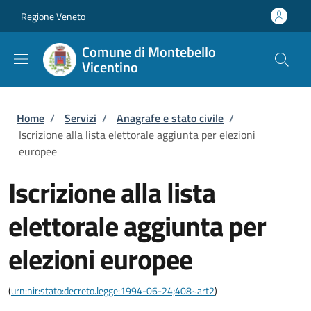
Salta al contenuto principale
Skip to footer content
Regione Veneto
Comune di Montebello
Vicentino
Briciole di pane
Home
/
Servizi
/
Anagrafe e stato civile
/
Iscrizione alla lista elettorale aggiunta per elezioni
europee
Iscrizione alla lista
elettorale aggiunta per
elezioni europee
(
urn:nir:stato:decreto.legge:1994-06-24;408~art2
)