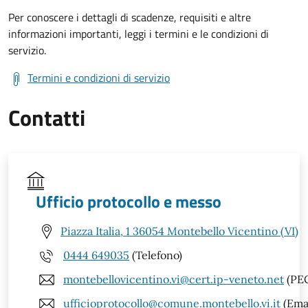
Per conoscere i dettagli di scadenze, requisiti e altre
informazioni importanti, leggi i termini e le condizioni di
servizio.
Termini e condizioni di servizio
Contatti
Ufficio protocollo e messo
Piazza Italia, 1 36054 Montebello Vicentino (VI)
0444 649035
(Telefono)
montebellovicentino.vi@cert.ip-veneto.net
(PE
ufficioprotocollo@comune.montebello.vi.it
(Emai