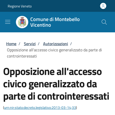
Salta al contenuto principale
Skip to footer content
Regione Veneto
Comune di Montebello
Vicentino
Briciole di pane
Home
/
Servizi
/
Autorizzazioni
/
Opposizione all'accesso civico generalizzato da parte di
controinteressati
Opposizione all'accesso
civico generalizzato da
parte di controinteressati
(
urn:nir:stato:decreto.legislativo:2013-03-14;33
)